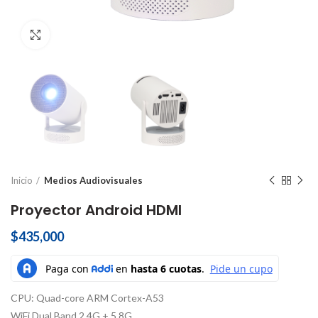
Click to enlarge
Inicio
Medios Audiovisuales
Proyector Android HDMI
$
435,000
CPU: Quad-core ARM Cortex-A53
WiFi Dual Band 2.4G + 5.8G